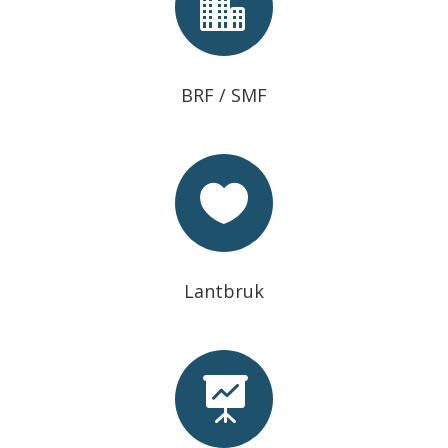

BRF / SMF

Lantbruk
