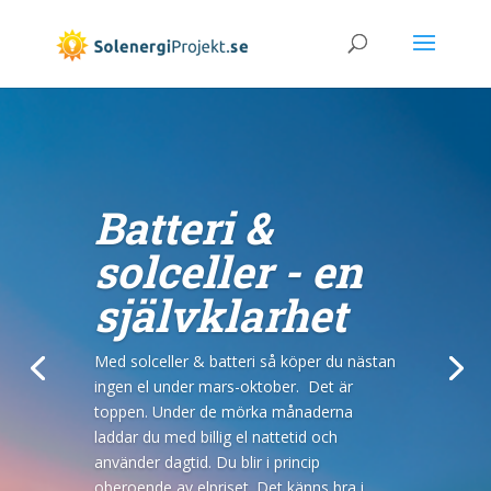
Batteri &
solceller - en
självklarhet
Med solceller & batteri så köper du nästan
ingen el under mars-oktober. Det är
toppen. Under de mörka månaderna
Sedan 2015 har vi hjälpt över 3000
laddar du med billig el nattetid och
fastighetsägare med sina solenergiprojekt.
använder dagtid. Du blir i princip
Det hela började när Jonas i Uppsala drog
oberoende av elpriset. Det känns bra i