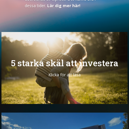
ihop sina grannar till ett gruppinköp.
Läs
dessa tider.
Lär dig mer här!
vår historia här!
5 starka skäl att investera
Klicka för att läsa