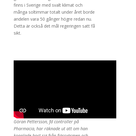
finns i Sverige med svalt klimat och
många soltimmar totalt under året borde
andelen vara 50 gånger högre redan nu.
Detta är också det mål regeringen satt få
sikt.
Göran Pettersson, fd controller på
Pharmacia, har räknade ut att om han
kopplade bort sig från fjärrvärmen och