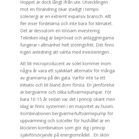
Hoppet är dock långt ifrån ute. Utvecklingen
mot en förändring ökar stadigt i tempo
solenergi är en extremt expansiv bransch. Allt
fler inser fördelarna och inte bara för klimatet.
Det är dessutom en lönsam investering.
Tekniken idag är beprövad och anläggningarna
fungerar i allmänhet helt störingsfritt. Det finns
ingen anledning att vänta med investeringen. .
Att bli microproducent av solel kommer inom
några år vara ett självklart alternativ för många
av grannarna på din gata. Varför inte ta ett
initiativ och bli bland dom första. En jämförelse
är bergvärme och olika luftvärmepumpar. För
bara 10-15 år sedan var det i princip okänt men
idag är finns systemen i en majoritet av husen.
Kombinationen bergvärme/luftvärmepump för
uppvärmning och solceller för hushållel är en
klockren kombination som gör dig i princip
självförsörjande på energiområdet . En skön