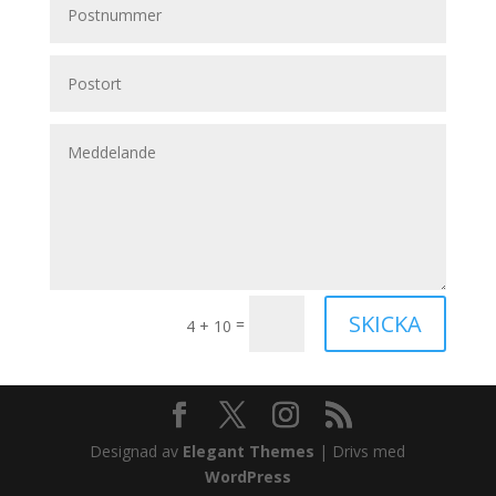
SKICKA
=
4 + 10
Designad av
Elegant Themes
| Drivs med
WordPress