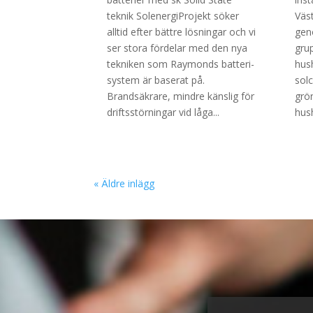
teknik SolenergiProjekt söker
Väs
alltid efter bättre lösningar och vi
gen
ser stora fördelar med den nya
gru
tekniken som Raymonds batteri-
hush
system är baserat på.
solc
Brandsäkrare, mindre känslig för
grö
driftsstörningar vid låga...
hush
« Äldre inlägg