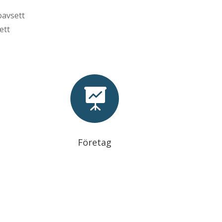
oavsett
ett

Företag