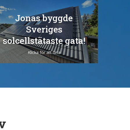
Jonas byggde
Sveriges
solcellstätaste gata!
Klicka för att läsa
ov