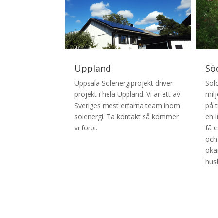
Uppland
Sö
Uppsala Solenergiprojekt driver
Sol
projekt i hela Uppland. Vi är ett av
milj
Sveriges mest erfarna team inom
på t
solenergi. Ta kontakt så kommer
en i
vi förbi.
få 
och 
ökar
hush