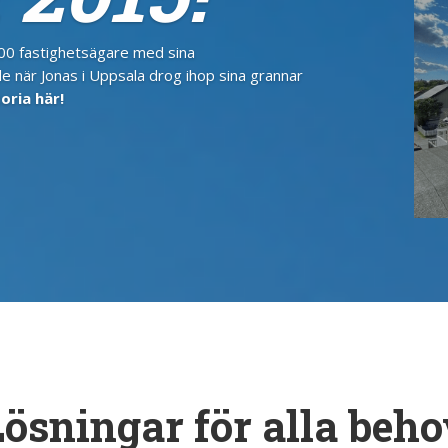
000 fastighetsägare med sina
de när Jonas i Uppsala drog ihop sina grannar
oria här!
ösningar för alla beh