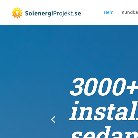
Hem
Kundka
3000+
instal
sedan