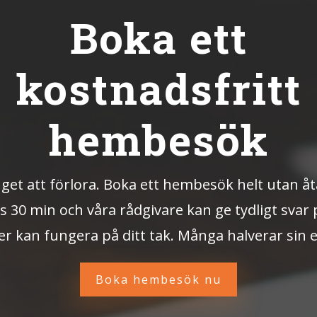
Boka ett
kostnadsfritt
hembesök
nget att förlora. Boka ett hembesök helt utan å
s 30 min och våra rådgivare kan ge tydligt svar
er kan fungera på ditt tak. Många halverar sin 
Boka hembesök nu