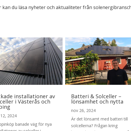
 kan du läsa nyheter och aktualiteter från solenergibransc
kade installationer av
Batteri & Solceller –
celler i Västerås och
lönsamhet och nytta
ping
nov 26, 2024
 12, 2024
Är det lönsamt med batteri till
ppinköp banade väg för nya
solcellerna? Frågan kring
allationer av solceller i