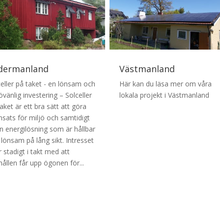
dermanland
Västmanland
celler på taket - en lönsam och
Här kan du läsa mer om våra
övänlig investering – Solceller
lokala projekt i Västmanland
aket är ett bra sätt att göra
nsats för miljö och samtidigt
en energilösning som är hållbar
lönsam på lång sikt. Intresset
 stadigt i takt med att
ållen får upp ögonen för...