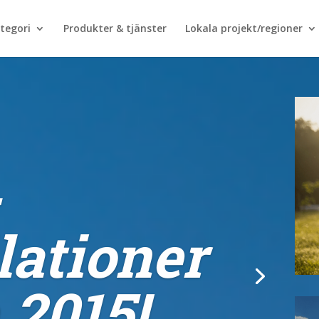
tegori
Produkter & tjänster
Lokala projekt/regioner
lationer
 2015!