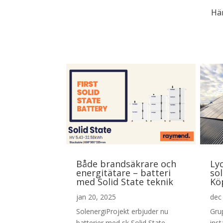
Här
Både brandsäkrare och
Lyc
energitätare – batteri
sol
med Solid State teknik
Kö
jan 20, 2025
dec
SolenergiProjekt erbjuder nu
Gru
batterier med sk Solid State
inst