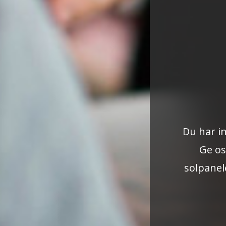
Du har i
Ge os
solpanel