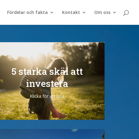
Fördelar och fakta
Kontakt
Om oss
5 starka skäl att
investera
Klicka för att läsa