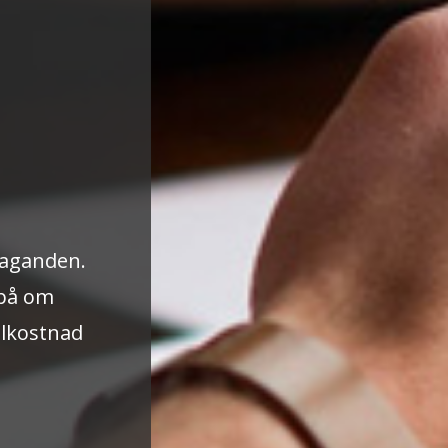
taganden.
 på om
elkostnad