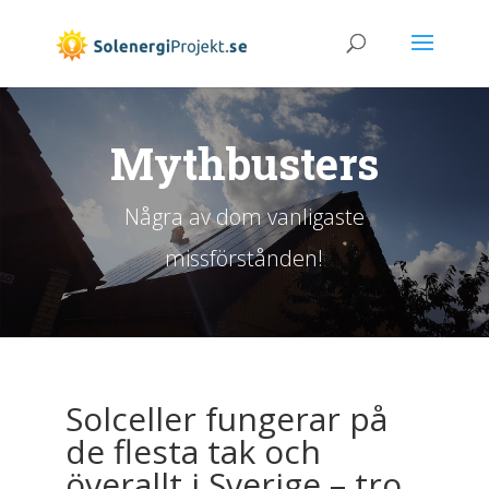
Mythbusters
Några av dom vanligaste
missförstånden!
Solceller fungerar på
de flesta tak och
överallt i Sverige – tro