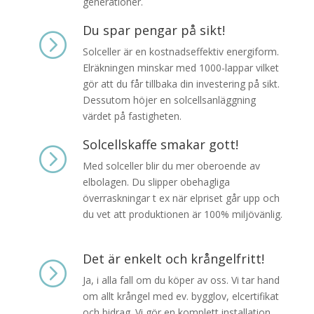
generationer.
Du spar pengar på sikt!
=
Solceller är en kostnadseffektiv energiform.
Elräkningen minskar med 1000-lappar vilket
gör att du får tillbaka din investering på sikt.
Dessutom höjer en solcellsanläggning
värdet på fastigheten.
Solcellskaffe smakar gott!
=
Med solceller blir du mer oberoende av
elbolagen. Du slipper obehagliga
överraskningar t ex när elpriset går upp och
du vet att produktionen är 100% miljövänlig.
Det är enkelt och krångelfritt!
=
Ja, i alla fall om du köper av oss. Vi tar hand
om allt krångel med ev. bygglov, elcertifikat
och bidrag. Vi gör en komplett installation