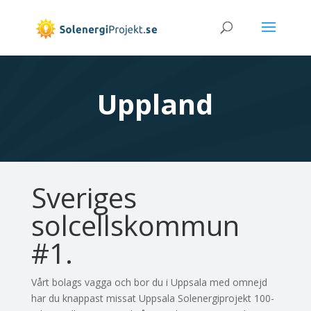
Uppland
Sveriges
solcellskommun
#1.
Vårt bolags vagga och bor du i Uppsala med omnejd
har du knappast missat Uppsala Solenergiprojekt 100-