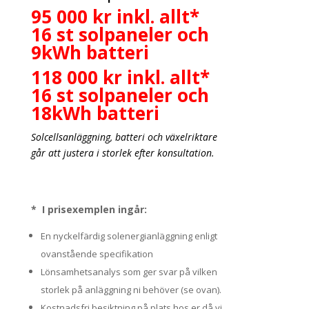
95 000 kr inkl. allt*
16 st solpaneler och
9kWh batteri
118 000 kr inkl. allt*
16 st solpaneler och
18kWh batteri
Solcellsanläggning, batteri och växelriktare
går att justera i storlek efter konsultation.
* I prisexemplen ingår:
En nyckelfärdig solenergianläggning enligt
ovanstående specifikation
Lönsamhetsanalys som ger svar på vilken
storlek på anläggning ni behöver (se ovan).
Kostnadsfri besiktning på plats hos er då vi