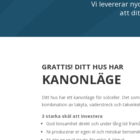
Vi levererar ny
att di
GRATTIS!
DITT HUS HAR
KANONLÄGE
Ditt hus har ett kanonläge för solceller. Det so
kombination av takyta, väderstreck och takvinkel
3 starka skäl att investera
God lönsamhet direkt och under lång tid framå
Ni producerar er egen el och minskar beroend
Ni gör en rejäl insats för miljö & klimat.