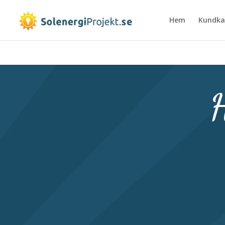
Hem
Kundka
H