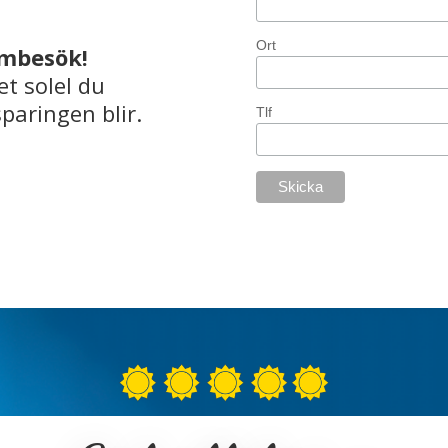
Ort
embesök!
et solel du
paringen blir.
Tlf