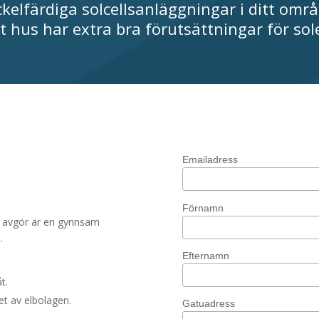
ckelfärdiga solcellsanläggningar i ditt omr
tt hus har extra bra förutsättningar för sol
Emailadress
Förnamn
m avgör är en
gynnsam
.
Efternamn
t.
et av elbolagen.
Gatuadress