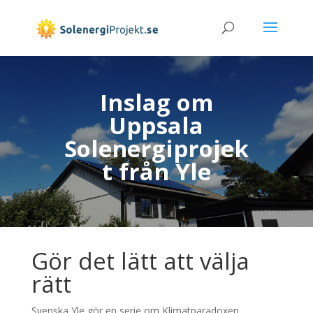
Inslag om
Uppsala
Solenergiprojek
t från Yle
Gör det lätt att välja
rätt
Svenska Yle gör en serie om Klimatparadoxen