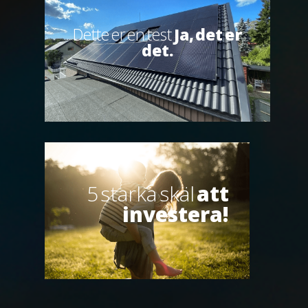
Dette er en test
Ja, det er
det.
5 starka skäl
att
investera!