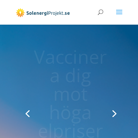
Över
1000
installati
oner...
Sedan 2015 har vi hjälpt över 1000