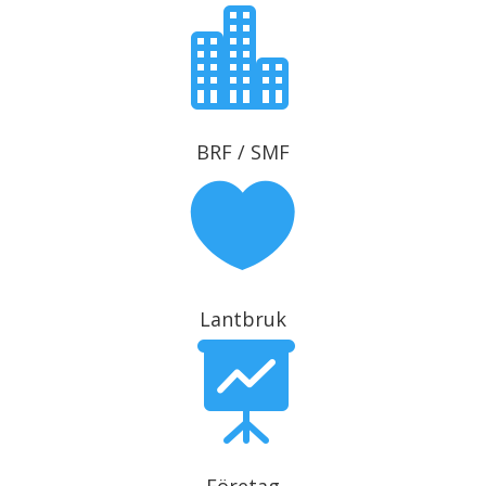

BRF / SMF

Lantbruk
