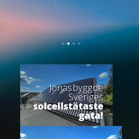
fastighetsägare med sitt
solenergiprojekt. Det hela började
när Jonas i Uppsala drog ihop sina
grannar till ett gruppinköp.
Läs vår
historia här!
Jonas byggde
Sveriges
solcellstätaste
gata!