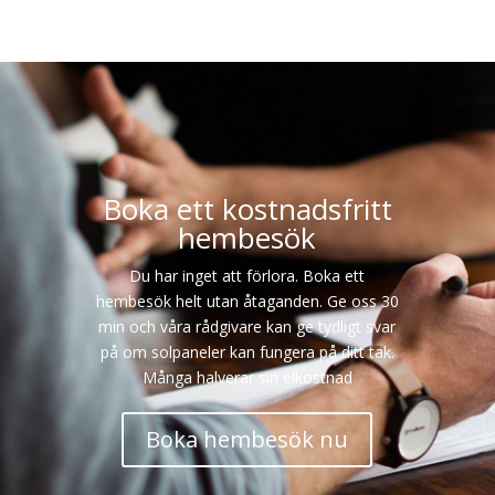
Boka ett kostnadsfritt
hembesök
Du har inget att förlora. Boka ett
hembesök helt utan åtaganden. Ge oss 30
min och våra rådgivare kan ge tydligt svar
på om solpaneler kan fungera på ditt tak.
Många halverar sin elkostnad
Boka hembesök nu