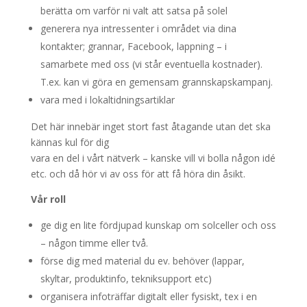
berätta om varför ni valt att satsa på solel
generera nya intressenter i området via dina
kontakter; grannar, Facebook, lappning – i
samarbete med oss (vi står eventuella kostnader).
T.ex. kan vi göra en gemensam grannskapskampanj.
vara med i lokaltidningsartiklar
Det här innebär inget stort fast åtagande utan det ska
kännas kul för dig
vara en del i vårt nätverk – kanske vill vi bolla någon idé
etc. och då hör vi av oss för att få höra din åsikt.
Vår roll
ge dig en lite fördjupad kunskap om solceller och oss
– någon timme eller två.
förse dig med material du ev. behöver (lappar,
skyltar, produktinfo, tekniksupport etc)
organisera infoträffar digitalt eller fysiskt, tex i en