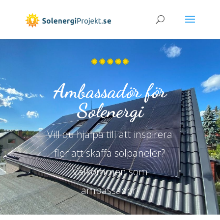
Ambassadör för
Solenergi
Vill du hjälpa till att inspirera
fler att skaffa solpaneler?
Välkommen som
ambassadör!