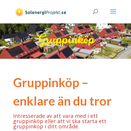
Gruppinköp –
enklare än du tror
Intresserade av att vara med i ett
gruppinköp eller att vi ska starta ett
gruppinköp i ditt område.