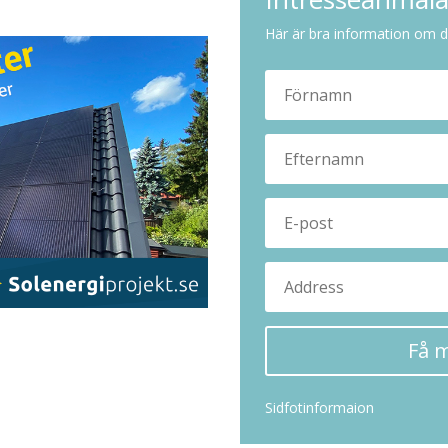
Här är bra information om d
Få 
Sidfotinformaion