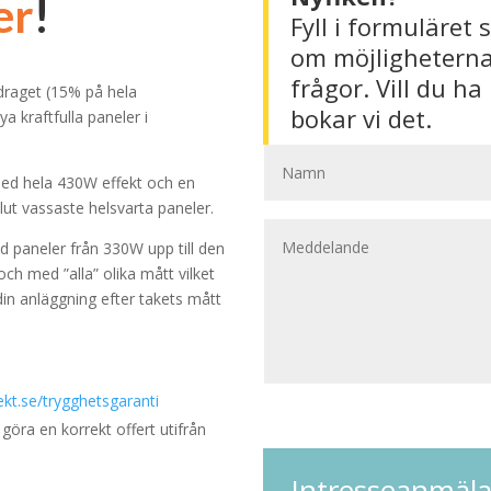
er
!
Fyll i formuläret 
om möjligheterna
frågor. Vill du h
draget (15% på hela
bokar vi det.
 kraftfulla paneler i
 med hela 430W effekt och en
ut vassaste helsvarta paneler.
 paneler från 330W upp till den
och med ”alla” olika mått vilket
 din anläggning efter takets mått
kt.se/trygghetsgaranti
göra en korrekt offert utifrån
Intresseanmäl