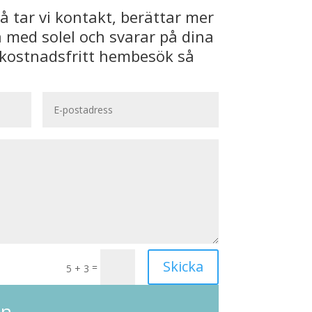
så tar vi kontakt, berättar mer
 med solel och svarar på dina
a kostnadsfritt hembesök så
Skicka
=
5 + 3
an