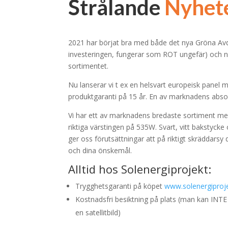
Strålande
Nyhet
2021 har börjat bra med både det nya Gröna Av
investeringen, fungerar som ROT ungefär) och nya
sortimentet.
Nu lanserar vi t ex en helsvart europeisk panel
produktgaranti på 15 år. En av marknadens absol
Vi har ett av marknadens bredaste sortiment med
riktiga värstingen på 535W. Svart, vitt bakstycke 
ger oss förutsättningar att på riktigt skräddarsy
och dina önskemål.
Alltid hos Solenergiprojekt:
Trygghetsgaranti på köpet
www.solenergiproje
Kostnadsfri besiktning på plats (man kan INTE 
en satellitbild)